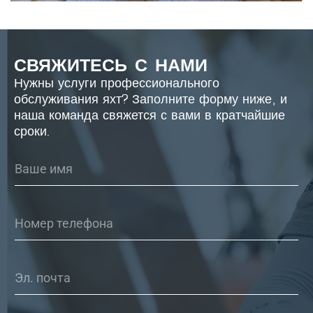
СВЯЖИТЕСЬ С НАМИ
Нужны услуги профессионального
обслуживания яхт? Заполните форму ниже, и
наша команда свяжется с вами в кратчайшие
сроки.
*
И
п
м
о
я
ч
*
т
а
Ч
Ч
и
и
с
с
л
л
а
а
Э
*
л
.
п