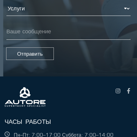
о
У
ч
с
т
л
а
у
*
г
В
и
а
ш
е
с
Отправить
о
о
б
щ
е
н
и
е
ЧАСЫ РАБОТЫ
Пн–Пт: 7:00–17:00 Суббота: 7:00–14:00